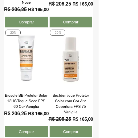
Noce
Preço normal
R$ 206,25
Preço promocional
R$ 165,00
Preço normal
R$ 206,25
Preço promocional
R$ 165,00
Comprar
Comprar
-20%
-20%
Biosole BB Protetor Solar
Bio.Identique Protetor
12HS Toque Seco FPS
Solar com Cor Alta
60 Cor Vaniglia
Cobertura FPS 75
Vaniglia
Preço normal
R$ 206,25
Preço promocional
R$ 165,00
Preço normal
R$ 206,25
Preço promocional
R$ 165,00
Comprar
Comprar