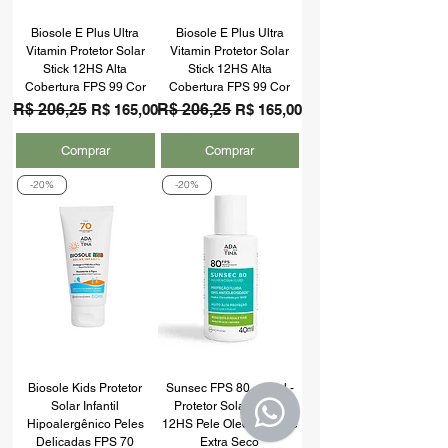
Biosole E Plus Ultra
Biosole E Plus Ultra
Vitamin Protetor Solar
Vitamin Protetor Solar
Stick 12HS Alta
Stick 12HS Alta
Cobertura FPS 99 Cor
Cobertura FPS 99 Cor
Preço normal
R$ 206,25
Preço promocional
Preço normal
R$ 206,25
Preço promocional
R$ 165,00
R$ 165,00
Comprar
Comprar
-20%
-20%
Biosole Kids Protetor
Sunsec FPS 80 - 40ml -
Solar Infantil
Protetor Solar Fluido
Hipoalergênico Peles
12HS Pele Oleosa Toque
Delicadas FPS 70
Extra Seco