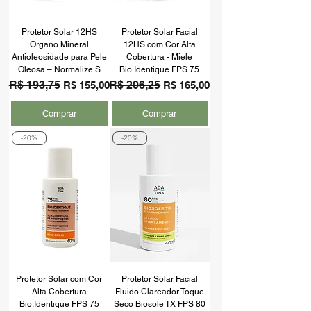
Protetor Solar 12HS
Protetor Solar Facial
Organo Mineral
12HS com Cor Alta
Antioleosidade para Pele
Cobertura - Miele
Oleosa – Normalize S
Bio.Identique FPS 75
Preço normal
R$ 193,75
Preço promocional
Preço normal
R$ 206,25
Preço promocional
R$ 155,00
R$ 165,00
Comprar
Comprar
-20%
-20%
Protetor Solar com Cor
Protetor Solar Facial
Alta Cobertura
Fluido Clareador Toque
Bio.Identique FPS 75
Seco Biosole TX FPS 80