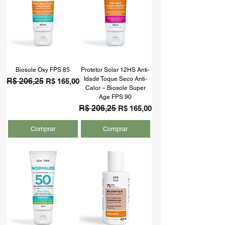
Biosole Oxy FPS 85
Protetor Solar 12HS Anti-
Idade Toque Seco Anti-
Preço normal
R$ 206,25
Preço promocional
R$ 165,00
Calor – Biosole Super
Age FPS 90
Preço normal
R$ 206,25
Preço promocional
R$ 165,00
Comprar
Comprar