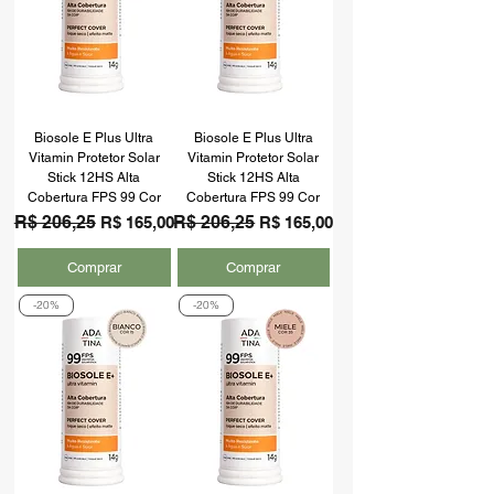
Biosole E Plus Ultra
Biosole E Plus Ultra
Vitamin Protetor Solar
Vitamin Protetor Solar
Stick 12HS Alta
Stick 12HS Alta
Cobertura FPS 99 Cor
Cobertura FPS 99 Cor
Preço normal
R$ 206,25
Preço promocional
Preço normal
R$ 206,25
Preço promocional
R$ 165,00
R$ 165,00
Comprar
Comprar
-20%
-20%