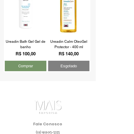
Ureadin Bath Gel Gel de
Ureadin Calm OleoGel
banho
Protector - 400 ml
Preço
Preço
R$ 100,00
R$ 140,00
Comprar
Esgotado
Fale Conosco
(11) 91105-5355