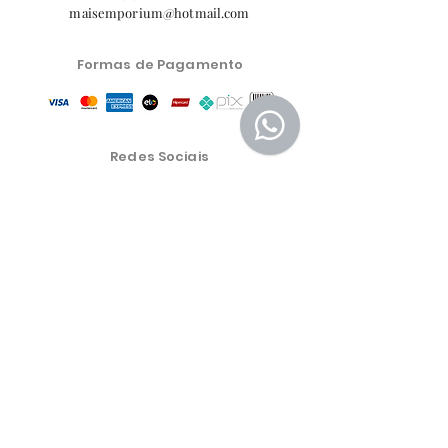
maisemporium@hotmail.com
Formas de Pagamento
Redes Sociais
Central de Atendimento
Política de Privacidade
Política de Troca, Devolução e Reembolso
As condições comerciais, produtos e preços do site são
exclusivos para a venda no e-commerce. Poderão
haver diferenças nas lojas físicas.
Os preços dos produtos estão sujeitos a alteração sem
aviso prévio.