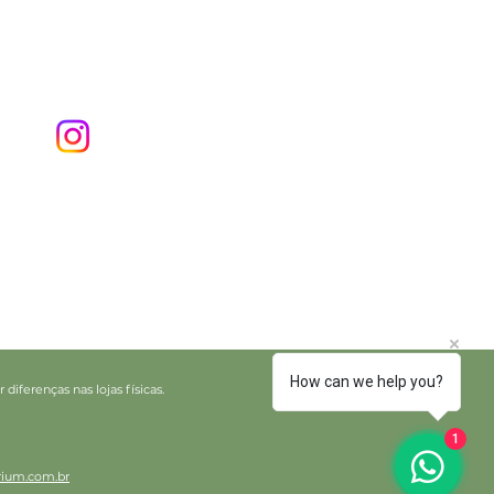
How can we help you?
iferenças nas lojas físicas.
1
ium.com.br