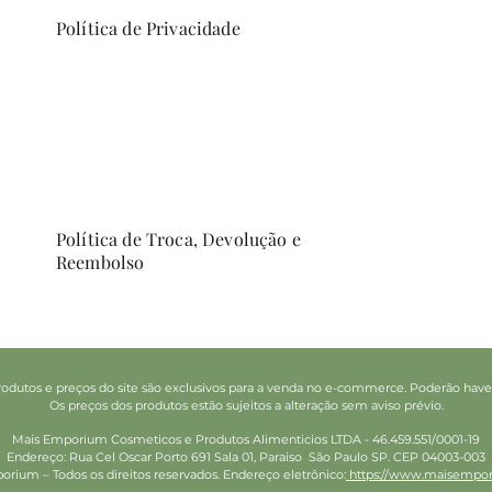
Política de Privacidade
Política de Troca, Devolução e
Reembolso
odutos e preços do site são exclusivos para a venda no e-commerce. Poderão haver d
Os preços dos produtos estão sujeitos a alteração sem aviso prévio.
Mais Emporium Cosmeticos e Produtos Alimenticios LTDA - 46.459.551/0001-19
Endereço: Rua Cel Oscar Porto 691 Sala 01, Paraiso São Paulo SP. CEP 04003-003
rium – Todos os direitos reservados. Endereço eletrônico:
https://www.maisempor