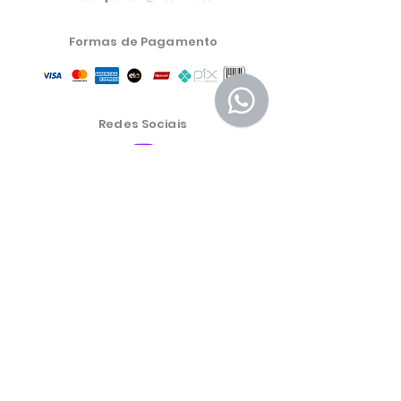
Formas de Pagamento
Redes Sociais
Central de Atendimento
Política de Privacidade
Política de Troca, Devolução e Reembolso
As condições comerciais, produtos e preços do site são
exclusivos para a venda no e-commerce. Poderão
haver diferenças nas lojas físicas.
Os preços dos produtos estão sujeitos a alteração sem
aviso prévio.
Mais Emporium Cosmeticos e Produtos Alimenticios