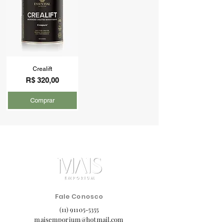
Crealift
Preço
R$ 320,00
Comprar
Fale Conosco
(11) 91105-5355
maisemporium@hotmail.com