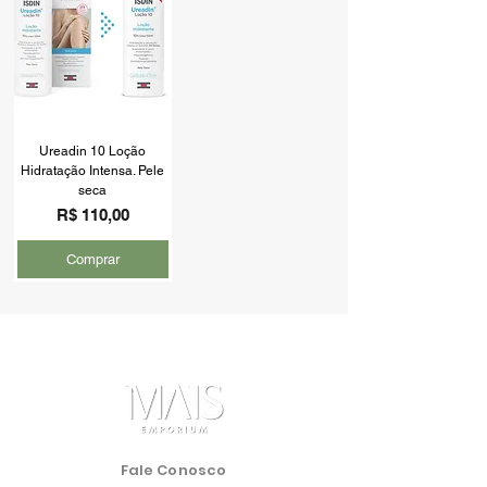
Ureadin 10 Loção
Hidratação Intensa. Pele
seca
Preço
R$ 110,00
Comprar
Fale Conosco