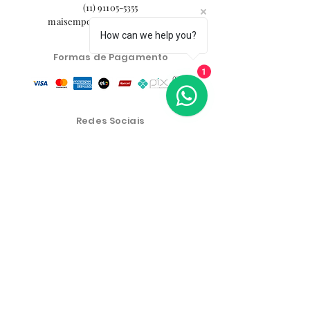
(11) 91105-5355
maisemporium@hotmail.com
How can we help you?
Formas de Pagamento
1
Redes Sociais
Central de Atendimento
Política de Privacidade
Política de Troca, Devolução e Reembolso
As condições comerciais, produtos e preços do site são
exclusivos para a venda no e-commerce. Poderão
haver diferenças nas lojas físicas.
Os preços dos produtos estão sujeitos a alteração sem
aviso prévio.