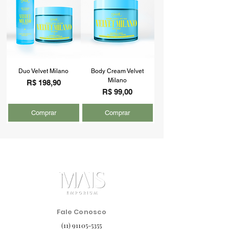
Duo Velvet Milano
Body Cream Velvet
Milano
Preço
R$ 198,90
Preço
R$ 99,00
Comprar
Comprar
Fale Conosco
(11) 91105-5355