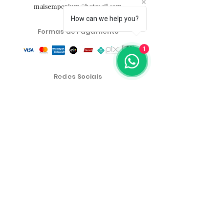
maisemporium@hotmail.com
How can we help you?
Formas de Pagamento
1
Redes Sociais
Central de Atendimento
Política de Privacidade
Política de Troca, Devolução e Reembolso
As condições comerciais, produtos e preços do site são
exclusivos para a venda no e-commerce. Poderão
haver diferenças nas lojas físicas.
Os preços dos produtos estão sujeitos a alteração sem
aviso prévio.