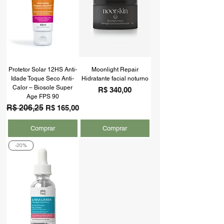
Protetor Solar 12HS Anti-
Moonlight Repair
Idade Toque Seco Anti-
Hidratante facial noturno
Calor – Biosole Super
Preço
R$ 340,00
Age FPS 90
Preço normal
R$ 206,25
Preço promocional
R$ 165,00
Comprar
Comprar
-20%