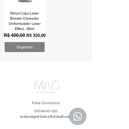
Sérum Liqui.Laser
Booster Clareador
Uniformizador Laser
Effect - 30ml
Preço normal
R$ 400,00
Preço promocional
R$ 320,00
Esgotado
Fale Conosco
(11) 91105-5355
maisemporium@hotmail.com