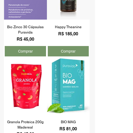
Bio Zinco 30 Cápsulas
Happy Theanine
Puravida
Preço
R$ 185,00
Preço
R$ 45,00
Comprar
Comprar
Granola Proteica 200g
BIO MAG
Madereal
Preço
R$ 81,00