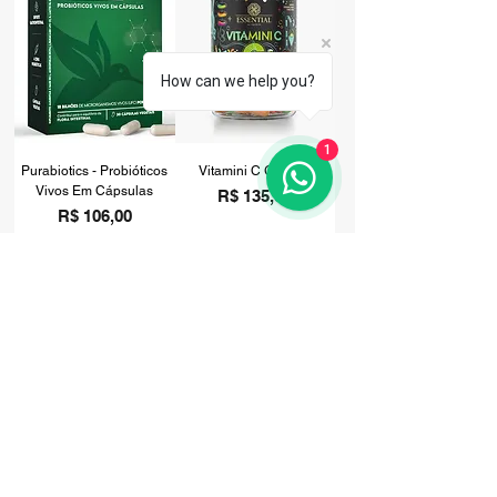
How can we help you?
1
Purabiotics - Probióticos
Vitamini C Gummy
Vivos Em Cápsulas
Preço
R$ 135,00
Preço
R$ 106,00
Comprar
Comprar