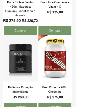
Body Protein Fresh -
Propolis + Quercetin +
450g - Sabores:
Vitamin C
Cupuaçu, Jaboticaba e
Preço
R$ 135,00
Acerola
Preço normal
R$ 275,90
Preço promocional
R$ 220,72
Comprar
Comprar
Brilliance Proteção
Beef Protein - 900g
antioxidante
Chocolate
Preço
Preço
R$ 260,00
R$ 275,00
Comprar
Comprar