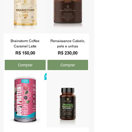
Brainstorm Coffee
Renaissance Cabelo,
Caramel Latte
pele e unhas
Preço
Preço
R$ 150,00
R$ 230,00
Comprar
Comprar