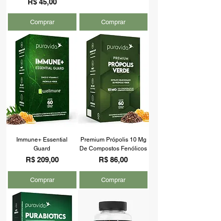
Preço
R$ 45,00
Comprar
Comprar
Immune+ Essential
Premium Própolis 10 Mg
Guard
De Compostos Fenólicos
Preço
Preço
R$ 209,00
R$ 86,00
Comprar
Comprar