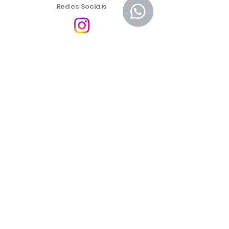
Redes Sociais
Central de Atendimento
Política de Privacidade
Política de Troca, Devolução e Reembolso
As condições comerciais, produtos e preços do site são
exclusivos para a venda no e-commerce. Poderão
haver diferenças nas lojas físicas.
Os preços dos produtos estão sujeitos a alteração sem
aviso prévio.
Mais Emporium Cosmeticos e Produtos Alimenticios
LTDA -
46.459.551
/0001-19
Endereço: Rua Cel Oscar Porto 691 Sala 01, Paraiso São
Paulo SP. CEP 04003-003
® Mais Emporium – Todos os direitos reservados.
Endereço
eletrônico:
https://www.maisemporium.com.br