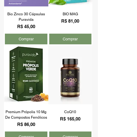
Bio Zinco 30 Cápsulas
BIO MAG
Puravida
Preço
R$ 81,00
Preço
R$ 45,00
Comprar
Comprar
Premium Própolis 10 Mg
CoQ10
De Compostos Fenólicos
Preço
R$ 165,00
Preço
R$ 86,00
Comprar
Comprar