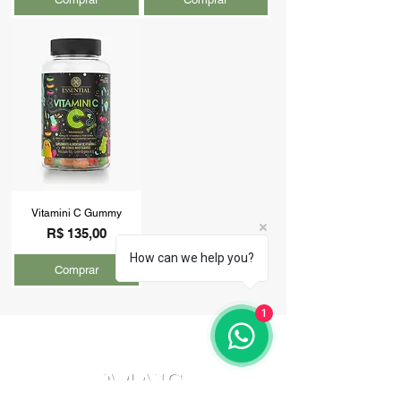
Vitamini C Gummy
Preço
R$ 135,00
How can we help you?
Comprar
1