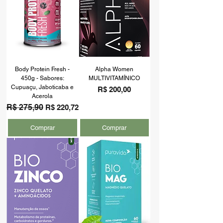
Body Protein Fresh -
Alpha Women
450g - Sabores:
MULTIVITAMÍNICO
Cupuaçu, Jaboticaba e
Preço
R$ 200,00
Acerola
Preço normal
R$ 275,90
Preço promocional
R$ 220,72
Comprar
Comprar