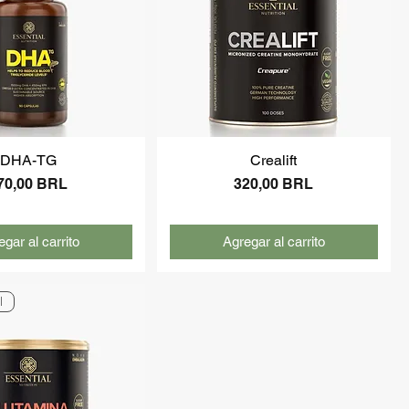
DHA-TG
Crealift
recio
Precio
70,00 BRL
320,00 BRL
gar al carrito
Agregar al carrito
l