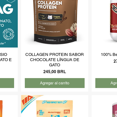
ÉSIO
COLLAGEN PROTEIN SABOR
100% Be
LATO E
CHOCOLATE LÍNGUA DE
P
2
GATO
Precio
245,00 BRL
Agregar al carrito
Agre