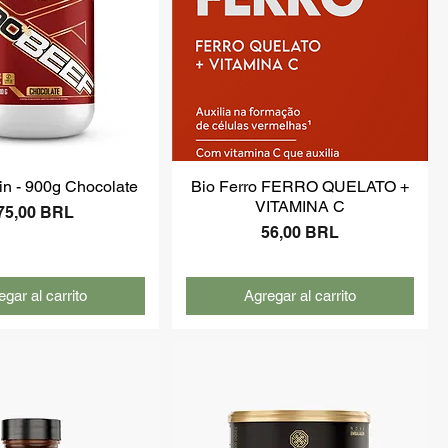
in - 900g Chocolate
Bio Ferro FERRO QUELATO +
VITAMINA C
recio
75,00 BRL
Precio
56,00 BRL
gar al carrito
Agregar al carrito