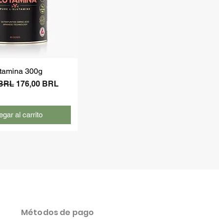
tamina 300g
Precio de oferta
 BRL
176,00 BRL
gar al carrito
Métodos de pago