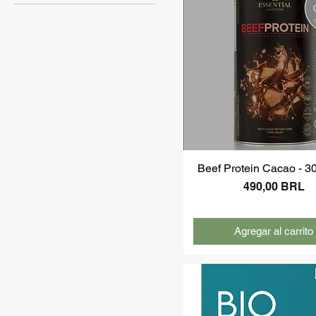
Protección de la piel
Cuidado del cabello
Cuidado corporal
Beef Protein Cacao - 3
Precio
490,00 BRL
Agregar al carrito