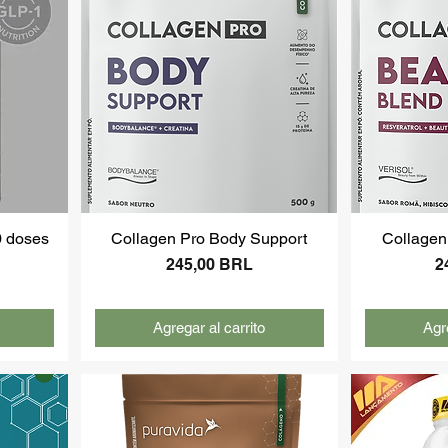
0 doses
Collagen Pro Body Support
Collagen
Precio
P
245,00 BRL
2
Agregar al carrito
Agre