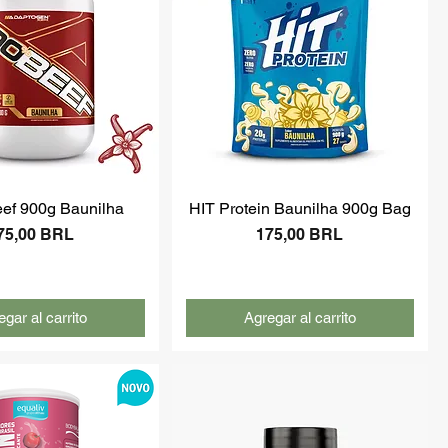
ef 900g Baunilha
HIT Protein Baunilha 900g Bag
recio
Precio
75,00 BRL
175,00 BRL
gar al carrito
Agregar al carrito