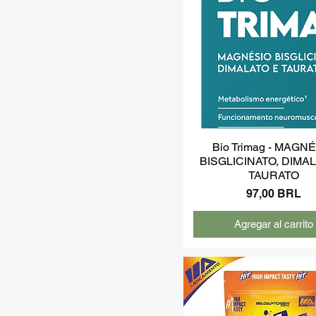
Bio Trimag - MAGN
BISGLICINATO, DIMA
TAURATO
Precio
97,00 BRL
Agregar al carrito