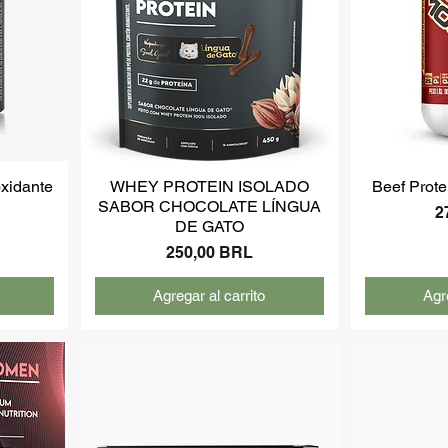
oxidante
WHEY PROTEIN ISOLADO
Beef Prote
SABOR CHOCOLATE LÍNGUA
P
2
DE GATO
Precio
250,00 BRL
Agregar al carrito
Agre