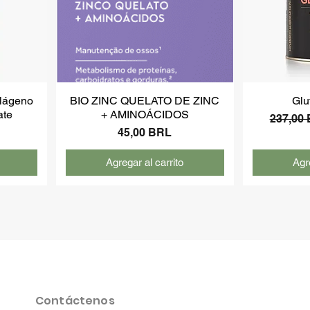
olágeno
BIO ZINC QUELATO DE ZINC
Glu
ate
+ AMINOÁCIDOS
Precio
237,00
Precio
45,00 BRL
Agregar al carrito
Agre
Contáctenos