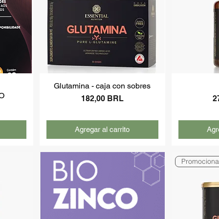
Glutamina - caja con sobres
O
Precio
P
182,00 BRL
2
Agregar al carrito
Agre
Promociona