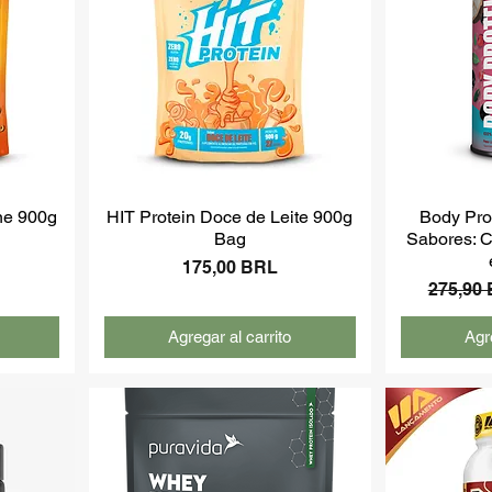
ne 900g
HIT Protein Doce de Leite 900g
Body Prot
Bag
Sabores: C
Precio
175,00 BRL
Precio
275,90
Agregar al carrito
Agre