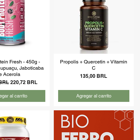
ein Fresh - 450g -
Propolis + Quercetin + Vitamin
upuaçu, Jaboticaba
C
e Acerola
Precio
135,00 BRL
Precio de oferta
 BRL
220,72 BRL
gar al carrito
Agregar al carrito