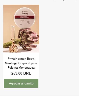
PhytoHormon Body,
Manteiga Corporal para
Pele na Menopausa
Precio
253,00 BRL
Agregar al carrito