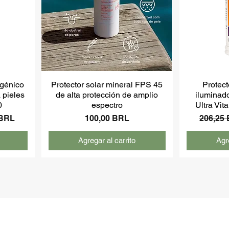
rgénico
Protector solar mineral FPS 45
Protect
 pieles
de alta protección de amplio
iluminad
0
espectro
Ultra Vi
de oferta
Precio
Precio
 BRL
100,00 BRL
206,25
Agregar al carrito
Agre