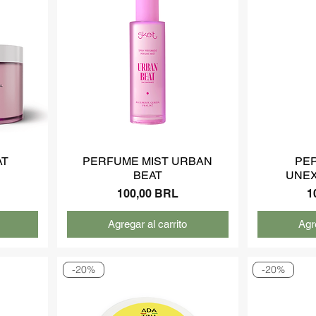
AT
PERFUME MIST URBAN
PE
BEAT
UNEX
Precio
P
100,00 BRL
1
Agregar al carrito
Agre
-20%
-20%