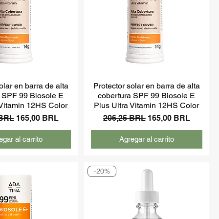
olar en barra de alta
Protector solar en barra de alta
a SPF 99 Biosole E
cobertura SPF 99 Biosole E
 Vitamin 12HS Color
Plus Ultra Vitamin 12HS Color
Precio de oferta
Precio
Precio de oferta
 BRL
165,00 BRL
206,25 BRL
165,00 BRL
gar al carrito
Agregar al carrito
-20%