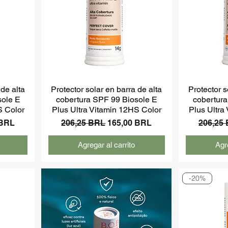
 de alta
Protector solar en barra de alta
Protector s
sole E
cobertura SPF 99 Biosole E
cobertur
S Color
Plus Ultra Vitamin 12HS Color
Plus Ultra
de oferta
Precio
Precio de oferta
Precio
 BRL
206,25 BRL
165,00 BRL
206,25
Agregar al carrito
Agre
-20%