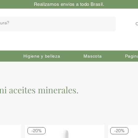
Realizamos envíos a todo Brasil.
O
Higiene y belleza
Mascota
Pagin
ni aceites minerales.
-20%
-20%