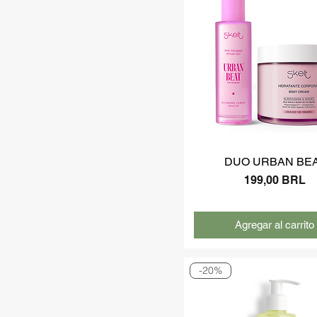
DUO URBAN BE
Precio
199,00 BRL
Agregar al carrito
-20%