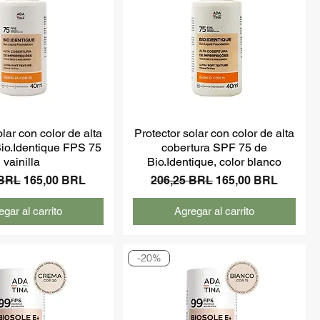
olar con color de alta
Protector solar con color de alta
Bio.Identique FPS 75
cobertura SPF 75 de
vainilla
Bio.Identique, color blanco
Precio de oferta
Precio
Precio de oferta
 BRL
165,00 BRL
206,25 BRL
165,00 BRL
gar al carrito
Agregar al carrito
-20%