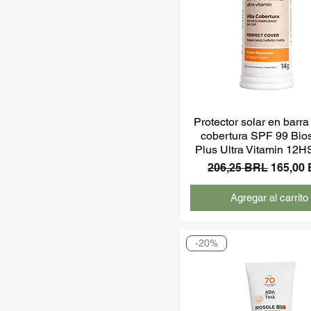
Protector solar en barra
cobertura SPF 99 Bio
Plus Ultra Vitamin 12H
Precio
Precio 
206,25 BRL
165,00
Agregar al carrito
-20%