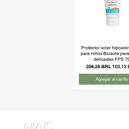
Protector solar hipoale
para niños Biosole para
delicadas FPS 7
Precio
Precio 
206,25 BRL
103,13
Agregar al carrito