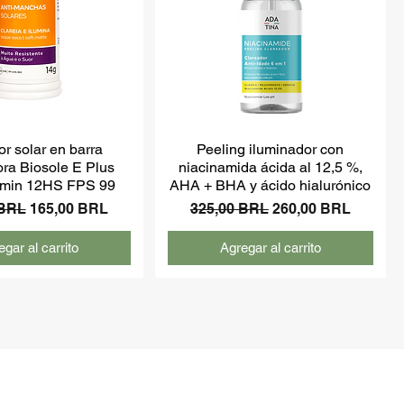
or solar en barra
Peeling iluminador con
ora Biosole E Plus
niacinamida ácida al 12,5 %,
tamin 12HS FPS 99
AHA + BHA y ácido hialurónico
Precio de oferta
Precio
Precio de oferta
 BRL
165,00 BRL
325,00 BRL
260,00 BRL
gar al carrito
Agregar al carrito