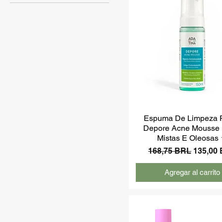
Protección de la piel
Protector solar
Cuidado corporal
Espuma De Limpeza F
Depore Acne Mousse 
Mistas E Oleosas
Precio
Precio 
168,75 BRL
135,00
Agregar al carrito