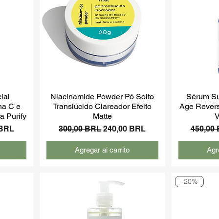
ial
Niacinamide Powder Pó Solto
Sérum Su
na C e
Translúcido Clareador Efeito
Age Revers
a Purify
Matte
V
de oferta
Precio
Precio de oferta
Precio
 BRL
300,00 BRL
240,00 BRL
450,00
Agregar al carrito
Agre
-20%