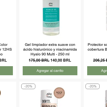
olor
Gel limpiador extra suave con
Protector s
lar 12HS
ácido hialurónico y niacinamida
cobertura 
co
Hyalo 90 Multi - 250 ml
de oferta
Precio
Precio de oferta
Precio
 BRL
175,00 BRL
140,00 BRL
206,25
Agregar al carrito
Agre
-20%
-20%