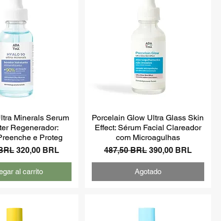
ltra Minerals Serum
Porcelain Glow Ultra Glass Skin
ter Regenerador:
Effect: Sérum Facial Clareador
 Preenche e Proteg
com Microagulhas
Precio de oferta
Precio
Precio de oferta
 BRL
320,00 BRL
487,50 BRL
390,00 BRL
gar al carrito
Agotado