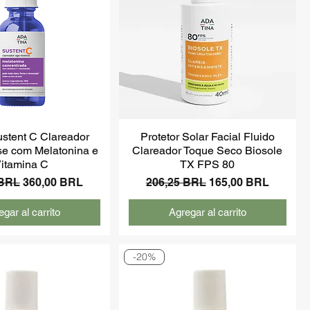
stent C Clareador
Protetor Solar Facial Fluido
e com Melatonina e
Clareador Toque Seco Biosole
itamina C
TX FPS 80
Precio de oferta
Precio
Precio de oferta
 BRL
360,00 BRL
206,25 BRL
165,00 BRL
gar al carrito
Agregar al carrito
-20%