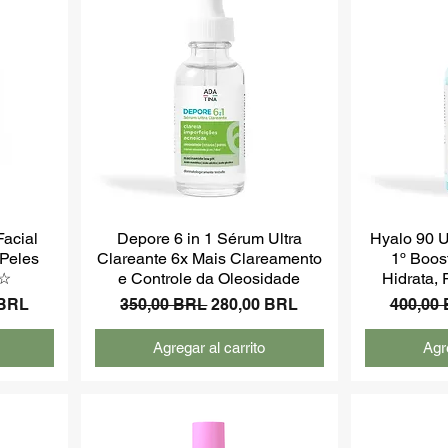
acial
Depore 6 in 1 Sérum Ultra
Hyalo 90 U
Peles
Clareante 6x Mais Clareamento
1º Boos
 ☆
e Controle da Oleosidade
Hidrata,
de oferta
Precio
Precio de oferta
Precio
 BRL
350,00 BRL
280,00 BRL
400,00
Agregar al carrito
Agre