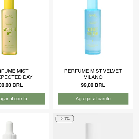
RFUME MIST
PERFUME MIST VELVET
PECTED DAY
MILANO
recio
Precio
00,00 BRL
99,00 BRL
gar al carrito
Agregar al carrito
-20%