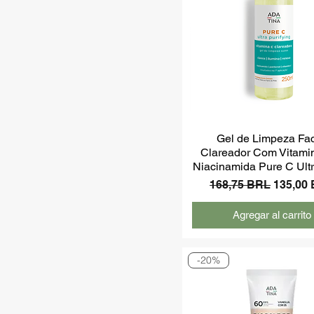
Gel de Limpeza Fac
Clareador Com Vitami
Niacinamida Pure C Ultr
Precio
Precio 
168,75 BRL
135,00
Agregar al carrito
-20%