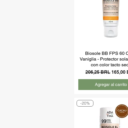
Biosole BB FPS 60 C
Vaniglia - Protector so
con color tacto se
Precio
Precio 
206,25 BRL
165,00
Agregar al carrito
-20%