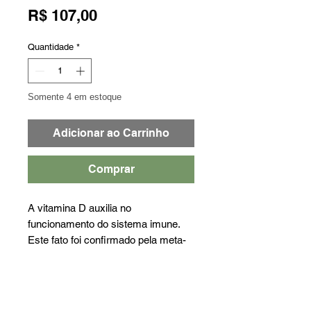
Preço
R$ 107,00
Quantidade
*
Somente 4 em estoque
Adicionar ao Carrinho
Comprar
A vitamina D auxilia no
funcionamento do sistema imune.
Este fato foi confirmado pela meta-
análise publicada em 2019 pela
Health Technology Assessment, que
estabeleceu a ação estrutural
benéfica da Vitamina D para