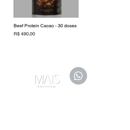
Beef Protein Cacao - 30 doses
B Complex
Preço
Preço
R$ 490,00
R$ 130,00
Fale Conosco
(11) 91105-5355
maisemporium@hotmail.com
Formas de Pagamento