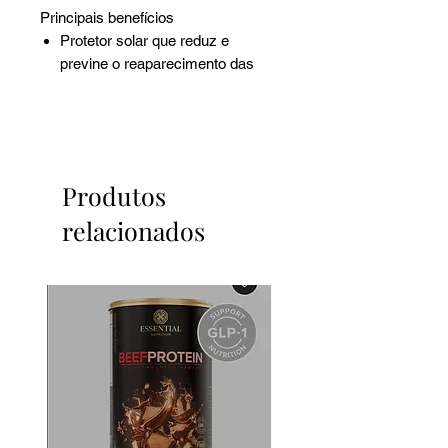
Principais benefícios
Protetor solar que reduz e
previne o reaparecimento das
manchas causadas pelo sol
Uniformiza o tom da pele
Primeiros resultados visíveis
após 2 semanas
Textura gel creme ultraleve de
Produtos
rápida absorção
relacionados
Ideal para todos os tipos de pele