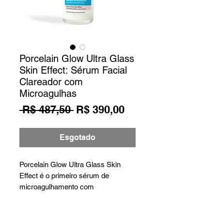
Porcelain Glow Ultra Glass
Skin Effect: Sérum Facial
Clareador com
Microagulhas
Preço normal
Preço promociona
 R$ 487,50 
R$ 390,00
Esgotado
Porcelain Glow Ultra Glass Skin
Effect é o primeiro sérum de
microagulhamento com
Microagulhas Invisíveis e tecnologia
Deep Microcrystal Needles, que