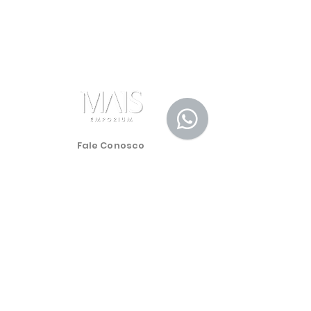
Fale Conosco
(11) 91105-5355
maisemporium@hotmail.com
Formas de Pagamento
Redes Sociais