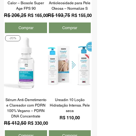
Calor – Biosole Super
Antioleosidade para Pele
Age FPS 90
Oleosa – Normalize S
Preço normal
R$ 206,25
Preço promocional
Preço normal
R$ 193,75
Preço promocional
R$ 165,00
R$ 155,00
Comprar
Comprar
-20%
Sérum Anti-Derretimento
Ureadin 10 Loção
e Clareador com PDRN
Hidratação Intensa. Pele
100% Vegano – PDRN
seca
DNA Concentrate
Preço
R$ 110,00
Preço normal
R$ 412,50
Preço promocional
R$ 330,00
Comprar
Comprar