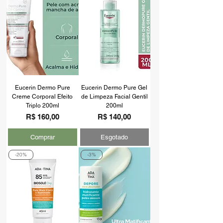
Eucerin Dermo Pure
Eucerin Dermo Pure Gel
Creme Corporal Efeito
de Limpeza Facial Gentil
Triplo 200ml
200ml
Preço
Preço
R$ 160,00
R$ 140,00
Comprar
Esgotado
-20%
-3%