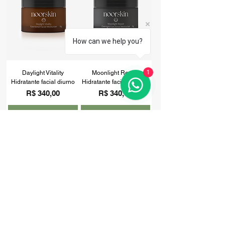
How can we help you?
1
Daylight Vitality
Moonlight Repair
Hidratante facial diurno
Hidratante facial noturno
Preço
Preço
R$ 340,00
R$ 340,00
Comprar
Comprar