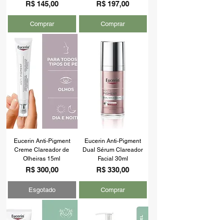
Preço
Preço
R$ 145,00
R$ 197,00
Comprar
Comprar
Eucerin Anti-Pigment
Eucerin Anti-Pigment
Creme Clareador de
Dual Sérum Clareador
Olheiras 15ml
Facial 30ml
Preço
Preço
R$ 300,00
R$ 330,00
Esgotado
Comprar