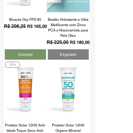
Biosole Oxy FPS 85
Bastão Hidratante e Ultra
Matificante com Zinco
Preço normal
R$ 206,25
Preço promocional
R$ 165,00
PCA e Niacinamida para
Pele Oleo
Preço normal
R$ 225,00
Preço promocional
R$ 180,00
Comprar
Esgotado
-20%
Protetor Solar 12HS Anti-
Protetor Solar 12HS
Idade Toque Seco Anti-
Organo Mineral