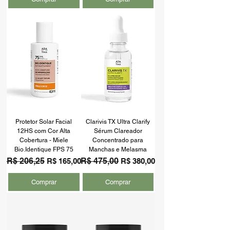
Protetor Solar Facial
Clarivis TX Ultra Clarify
12HS com Cor Alta
Sérum Clareador
Cobertura - Miele
Concentrado para
Bio.Identique FPS 75
Manchas e Melasma
Preço normal
R$ 206,25
Preço promocional
Preço normal
R$ 475,00
Preço promocional
R$ 165,00
R$ 380,00
Comprar
Comprar