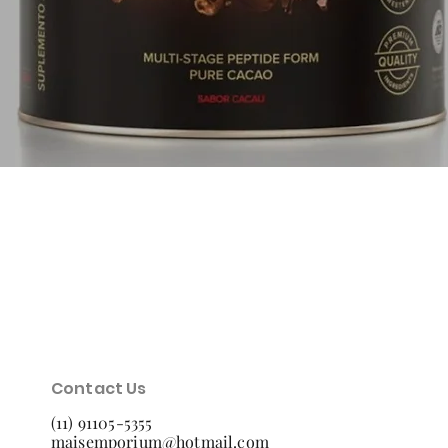
Quick View
Contact Us
(11) 91105-5355
maisemporium@hotmail.com