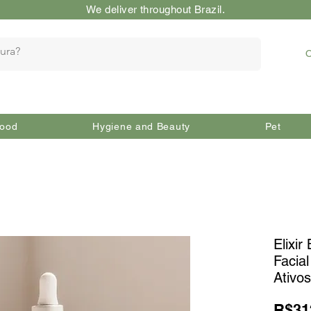
We deliver throughout Brazil.
O
ood
Hygiene and Beauty
Pet
Elixir
Facia
Ativo
R$31