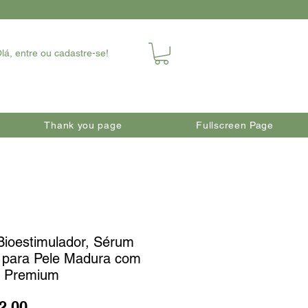
lá, entre ou cadastre-se!
Thank you page
Fullscreen Page
 Bioestimulador, Sérum
l para Pele Madura com
s Premium
Price
2.00