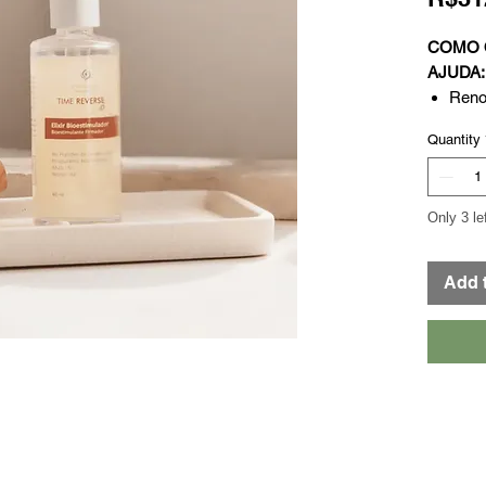
COMO O
AJUDA:
Reno
Aume
Quantity
Aume
hialu
Aume
Only 3 le
Prom
Comba
Add 