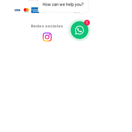
How can we help you?
1
Redes sociales
Centro de atención al
cliente
política de privacidad
Política de cambios, devoluciones y reembolsos
Las condiciones comerciales, productos y precios del
sitio web son exclusivos para la venta mediante
comercio electrónico. Puede haber diferencias en las
tiendas físicas.
Los precios de los productos están sujetos a cambios
sin previo aviso.
Más Emporium Productos Cosméticos y Alimenticios
LTDA -
46.459.551
/0001-19