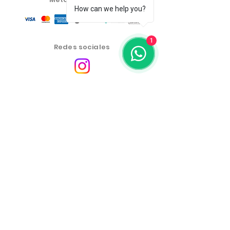
How can we help you?
1
Redes sociales
Centro de atención al
cliente
política de privacidad
Política de cambios, devoluciones y reembolsos
Las condiciones comerciales, productos y precios del
sitio web son exclusivos para la venta mediante
comercio electrónico. Puede haber diferencias en las
tiendas físicas.
Los precios de los productos están sujetos a cambios
sin previo aviso.
Más Emporium Productos Cosméticos y Alimenticios
LTDA -
46.459.551
/0001-19