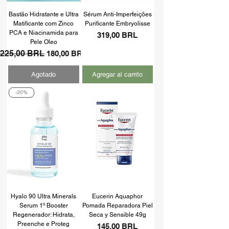
Bastão Hidratante e Ultra
Sérum Anti-Imperfeições
Matificante com Zinco
Purificante Embryolisse
PCA e Niacinamida para
Precio
319,00 BRL
Pele Oleo
Precio
225,00 BRL
Precio de oferta
180,00 BRL
Agotado
Agregar al carrito
-20%
Hyalo 90 Ultra Minerals
Eucerin Aquaphor
Serum 1º Booster
Pomada Reparadora Piel
Regenerador: Hidrata,
Seca y Sensible 49g
Preenche e Proteg
Precio
145,00 BRL