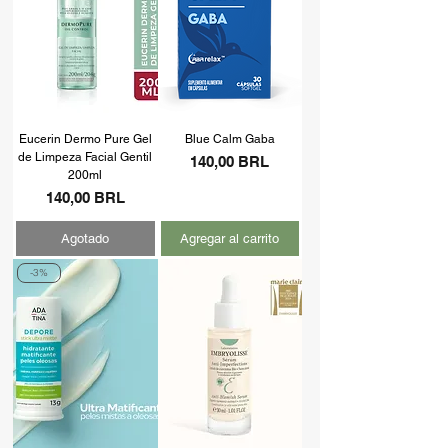
Eucerin Dermo Pure Gel
Blue Calm Gaba
de Limpeza Facial Gentil
Precio
140,00 BRL
200ml
Precio
140,00 BRL
Agotado
Agregar al carrito
-3%