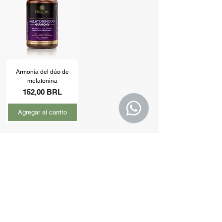
Armonía del dúo de
melatonina
Precio
152,00 BRL
Agregar al carrito
Contáctenos
(11) 91105-5355