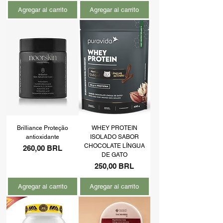
Agregar al carrito
Agregar al carrito
Brilliance Proteção
WHEY PROTEIN
antioxidante
ISOLADO SABOR
CHOCOLATE LÍNGUA
Precio
260,00 BRL
DE GATO
Precio
250,00 BRL
Agregar al carrito
Agregar al carrito