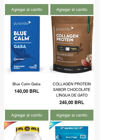
Agregar al carrito
Agregar al carrito
Blue Calm Gaba
COLLAGEN PROTEIN
SABOR CHOCOLATE
Precio
140,00 BRL
LÍNGUA DE GATO
Precio
245,00 BRL
Agregar al carrito
Agregar al carrito