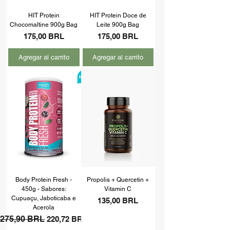
HIT Protein
HIT Protein Doce de
Chocomaltine 900g Bag
Leite 900g Bag
Precio
Precio
175,00 BRL
175,00 BRL
Agregar al carrito
Agregar al carrito
Body Protein Fresh -
Propolis + Quercetin +
450g - Sabores:
Vitamin C
Cupuaçu, Jaboticaba e
Precio
135,00 BRL
Acerola
Precio
275,90 BRL
Precio de oferta
220,72 BRL