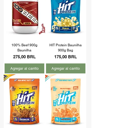
100% Beef 900g
HIT Protein Baunilha
Baunilha
900g Bag
Precio
Precio
275,00 BRL
175,00 BRL
Agregar al carrito
Agregar al carrito