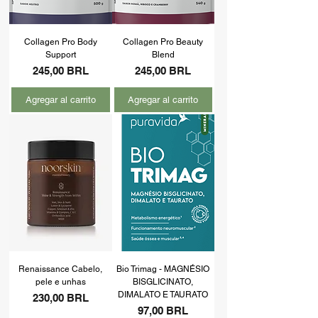
Collagen Pro Body
Collagen Pro Beauty
Support
Blend
Precio
Precio
245,00 BRL
245,00 BRL
Agregar al carrito
Agregar al carrito
Renaissance Cabelo,
Bio Trimag - MAGNÉSIO
pele e unhas
BISGLICINATO,
DIMALATO E TAURATO
Precio
230,00 BRL
Precio
97,00 BRL