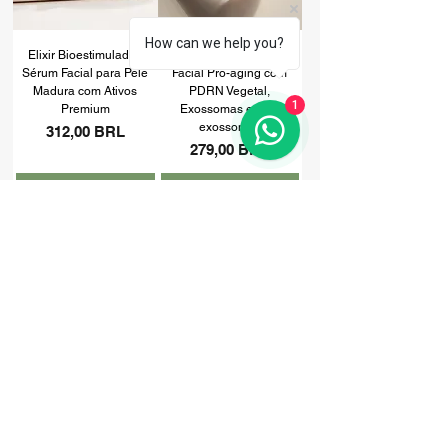
How can we help you?
Elixir Bioestimulador,
Longevi-Cell, Sérum
Sérum Facial para Pele
Facial Pro-aging com
Madura com Ativos
PDRN Vegetal,
1
Premium
Exossomas e Pro-
exossomas
Precio
312,00 BRL
Precio
279,00 BRL
Agregar al carrito
Agregar al carrito
Alpha Women
Bio Vit. D3+K2
MULTIVITAMÍNICO