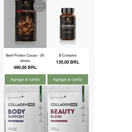
Beef Protein Cacao - 30
B Complex
doses
Precio
130,00 BRL
Precio
490,00 BRL
Agregar al carrito
Agregar al carrito