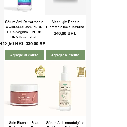
Sérum Anti-Derretimento
Moonlight Repair
e Clareador com PDRN
Hidratante facial noturno
100% Vegano – PDRN
Precio
340,00 BRL
DNA Concentrate
Precio
412,50 BRL
Precio de oferta
330,00 BRL
Agregar al carrito
Agregar al carrito
Soin Blush de Peau
Sérum Anti-Imperfeições