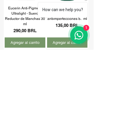
Eucerin Anti-Pigment
Cetaphil Oil Control
How can we help you?
Ultralight - Suero
Hidratante matificante
Reductor de Manchas 30
antiimperfecciones 89 ml
ml
Precio
135,00 BRL
1
Precio
290,00 BRL
Agregar al carrito
Agregar al carrito
Crema Cicabio
Precio
90,00 BRL
Agotado