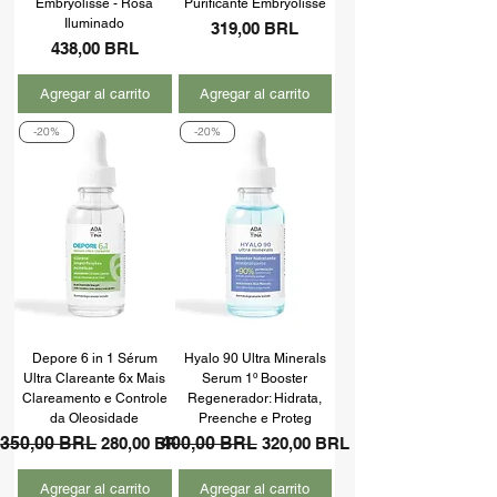
Embryolisse - Rosa
Purificante Embryolisse
Iluminado
Precio
319,00 BRL
Precio
438,00 BRL
Agregar al carrito
Agregar al carrito
-20%
-20%
Depore 6 in 1 Sérum
Hyalo 90 Ultra Minerals
Ultra Clareante 6x Mais
Serum 1º Booster
Clareamento e Controle
Regenerador: Hidrata,
da Oleosidade
Preenche e Proteg
Precio
350,00 BRL
Precio de oferta
Precio
400,00 BRL
Precio de oferta
280,00 BRL
320,00 BRL
Agregar al carrito
Agregar al carrito