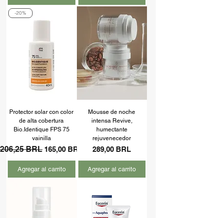
-20%
Protector solar con color
Mousse de noche
de alta cobertura
intensa Revive,
Bio.Identique FPS 75
humectante
vainilla
rejuvenecedor
Precio
206,25 BRL
Precio de oferta
Precio
165,00 BRL
289,00 BRL
Agregar al carrito
Agregar al carrito