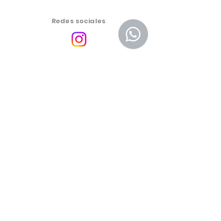
Redes sociales
Centro de atención al
cliente
política de privacidad
Política de cambios, devoluciones y reembolsos
Las condiciones comerciales, productos y precios del
sitio web son exclusivos para la venta mediante
comercio electrónico. Puede haber diferencias en las
tiendas físicas.
Los precios de los productos están sujetos a cambios
sin previo aviso.
Más Emporium Productos Cosméticos y Alimenticios
LTDA -
46.459.551
/0001-19
Dirección: Calle Cel Oscar Porto 691 Sala 01, Paraiso São
Paulo SP. Código Postal
04003-003
® Mais Emporium – Todos los derechos reservados.
Dirección electrónica: