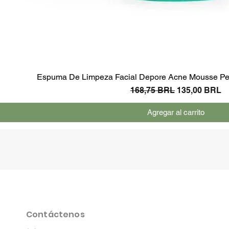
Espuma De Limpeza Facial Depore Acne Mousse Pel
Precio
Precio de ofe
168,75 BRL
135,00 BRL
Agregar al carrito
Contáctenos