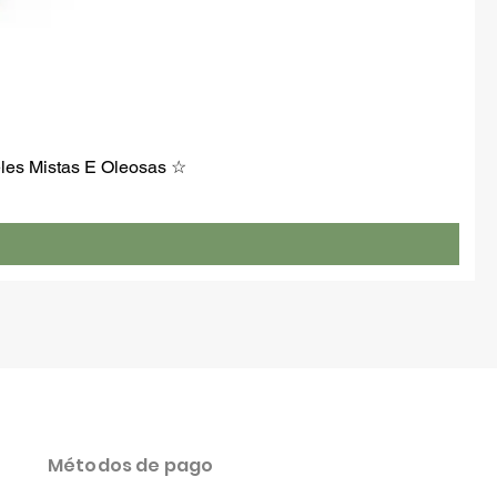
es Mistas E Oleosas ☆
rta
Métodos de pago