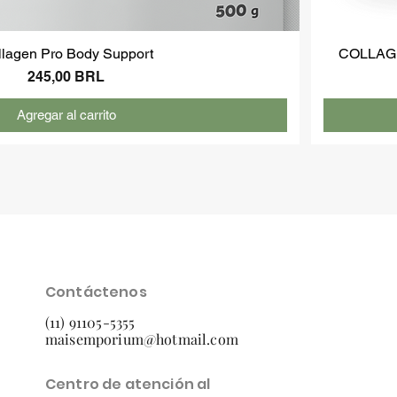
llagen Pro Body Support
COLLAG
Precio
245,00 BRL
Agregar al carrito
Contáctenos
(11) 91105-5355
maisemporium@hotmail.com
Centro de atención al