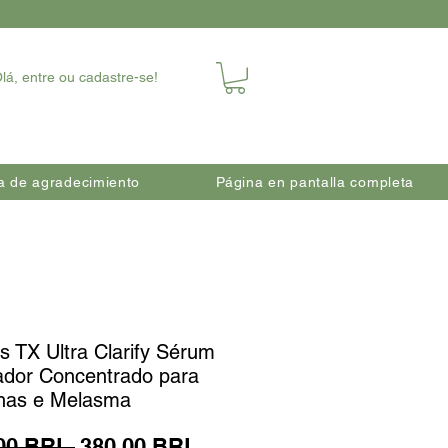
lá, entre ou cadastre-se!
a de agradecimiento
Página en pantalla completa
is TX Ultra Clarify Sérum
ador Concentrado para
has e Melasma
Precio
Precio de oferta
00 BRL 
380,00 BRL