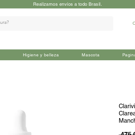
Realizamos envíos a todo Brasil.
O
Higiene y belleza
Mascota
Pagin
Clariv
Clare
Manc
 475,