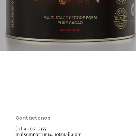
Vista rápida
Contáctenos
(11) 91105-5355
maisemporium@hotmail.com