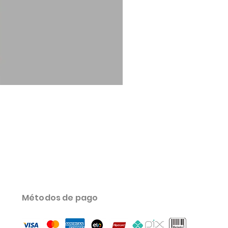
B Complex
Precio
130,00 BRL
Métodos de pago