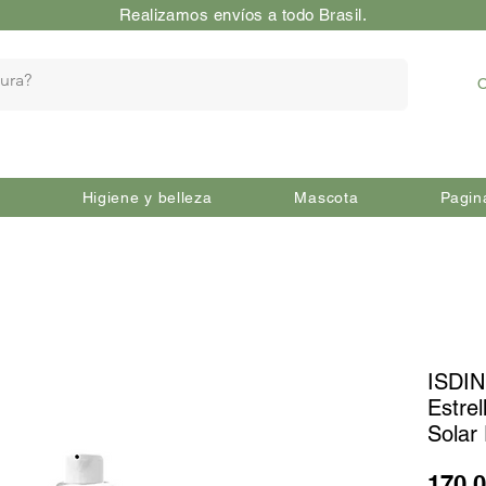
Realizamos envíos a todo Brasil.
O
Higiene y belleza
Mascota
Pagin
ISDIN
Estrel
Solar 
170,