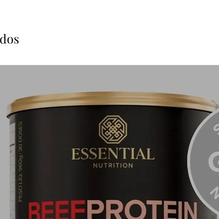
inducido
robusta
Además,
ados
limita a
también 
reparar 
del tiem