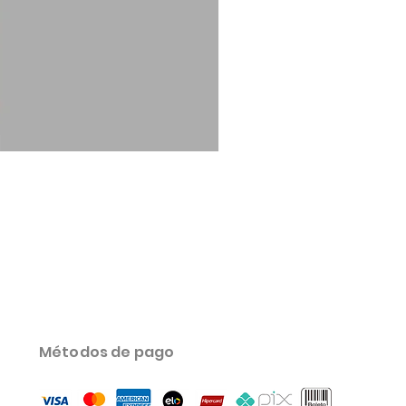
B Complex
Precio
130,00 BRL
Métodos de pago