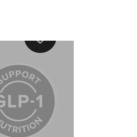
 por el sol al ofrecer una barrera
 contra los rayos UVA y UVB.
 su avanzada formulación no se
 la protección superficial, sino que
actúa a nivel celular, ayudando a
el daño solar acumulado a lo largo
po.