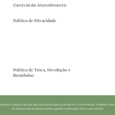
Central de Atendimento
Política de Privacidade
Política de Troca, Devolução e
Reembolso
odutos e preços do site são exclusivos para a venda no e-commerce. Poderão haver d
Os preços dos produtos estão sujeitos a alteração sem aviso prévio.