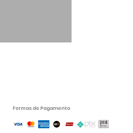
B Complex
Preço
R$ 130,00
Formas de Pagamento