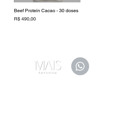
Beef Protein Cacao - 30 doses
B Complex
Preço
Preço
R$ 490,00
R$ 130,00
Fale Conosco
(11) 91105-5355
maisemporium@hotmail.com
Formas de Pagamento