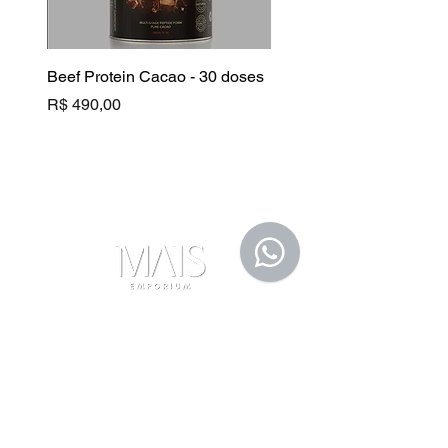
Beef Protein Cacao - 30 doses
B Complex
Preço
Preço
R$ 490,00
R$ 130,00
Fale Conosco
(11) 91105-5355
maisemporium@hotmail.com
Formas de Pagamento