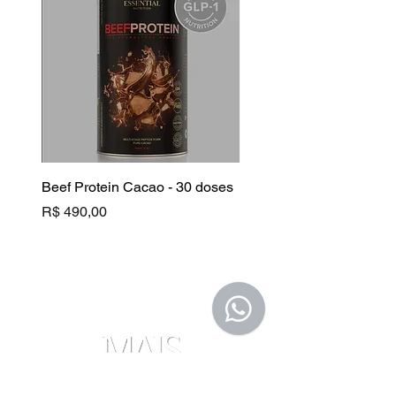
patenteada — em sinergia com a
vitamina C.
Beef Protein Cacao - 30 doses
B Complex
Preço
Preço
R$ 490,00
R$ 130,00